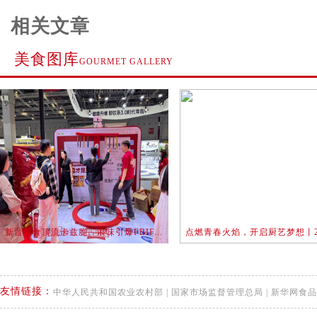
相关文章
美食图库
GOURMET GALLERY
新晋零食顶流卡兹脆、浪味引爆FBIF...
点燃青春火焰，开启厨艺梦想丨202
友情链接：
中华人民共和国农业农村部
|
国家市场监督管理总局
|
新华网食品