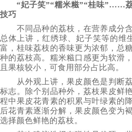
“妃子笑”“糯米糍”“桂味”…
技巧
不同品种的荔枝，在营养成分含
总体上讲，红绣球、妃子笑等的维
富，桂味荔枝的香味更为浓郁，总
种的荔枝高。糯米糍口感更为软滑
且果核较小，可食用部分占比高。
从外观上讲，果皮颜色是判断荔
标志。除个别品种外，荔枝果皮鲜
程中果皮花青素的积累与叶绿素的
后花青素逐渐分解，果皮颜色变为
选择颜色鲜艳的荔枝。