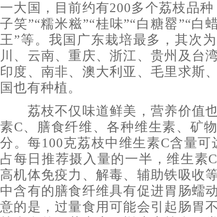
一大国，目前约有200多个荔枝品种
子笑”“糯米糍”“桂味”“白糖罂”“白
王”等。我国广东栽培最多，其次
川、云南、重庆、浙江、贵州及台
印度、南非、澳大利亚、毛里求斯
国也有种植。
荔枝不仅味道鲜美，营养价值也
素C、膳食纤维、各种维生素、矿
分。每100克荔枝中维生素C含量可达
占每日推荐摄入量的一半，维生素
高机体免疫力、解毒、辅助铁吸收
中含有的膳食纤维具有促进胃肠蠕
意的是，过量食用可能会引起肠胃