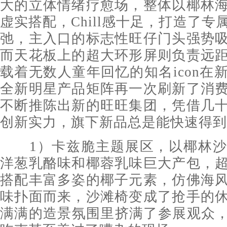
大的立体情绪疗愈场，整体以椰林
虚实搭配，Chill感十足，打造了
弛，主入口的标志性旺仔门头强势
而天花板上的超大环形屏则负责远
载着无数人童年回忆的知名icon在
全新明星产品矩阵再一次刷新了消
不断推陈出新的旺旺集团，凭借几
创新实力，旗下新品总是能快速得到
1）卡兹脆主题展区，以椰林沙
洋葱乳酪味和椰蓉乳味巨大产包，
搭配丰富多姿的椰子元素，仿佛海
味扑面而来，沙滩椅变成了抢手的
满满的造景氛围里挤满了参展观众，