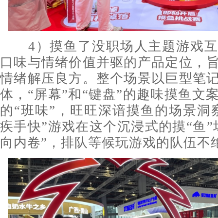
4）摸鱼了没职场人主题游戏互
口味与情绪价值并驱的产品定位，
情绪解压良方。整个场景以巨型笔
体，“屏幕”和“键盘”的趣味摸鱼文
的“班味”，旺旺深谙摸鱼的场景洞
疾手快”游戏在这个沉浸式的摸“鱼”
向内卷”，排队等候玩游戏的队伍不