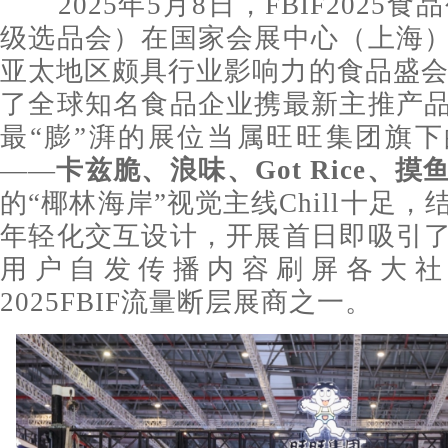
2025年5月8日，FBIF2025食
级选品会）在国家会展中心（上海
亚太地区颇具行业影响力的⻝品盛会之
了全球知名食品企业携最新主推产
最“膨”湃的展位当属旺旺集团旗
——
卡兹脆、浪味、Got Rice、摸
的“椰林海岸”视觉主线Chill十足
年轻化交互设计，开展首日即吸引
用户自发传播内容刷屏各大社
2025FBIF流量断层展商之一。