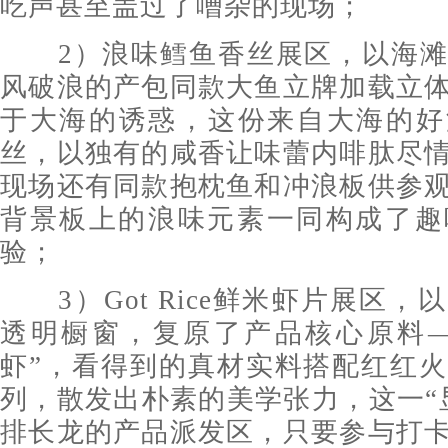
吃声甚至盖过了嘈杂的现场；
2）浪味鳕鱼香丝展区，以海滩
风破浪的产包同款大鱼立牌加载立
于大海的诱惑，这份来自大海的好
丝，以独有的咸香让味蕾内啡肽尽
现场还有同款抱枕鱼和冲浪板供参
背景板上的浪味元素一同构成了趣
验；
3）Got Rice鲜米虾片展区，
透明橱窗，复原了产品核心原料—
虾”，看得到的真材实料搭配红红
列，散发出朴素的美学张力，这一“
排长龙的产品派发区，只要参与打