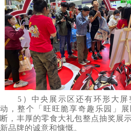
5）中央展示区还有环形大屏
动，整个「旺旺脆享奇趣乐园」展
断，丰厚的零食大礼包整点抽奖展
新品牌的诚意和慷慨。