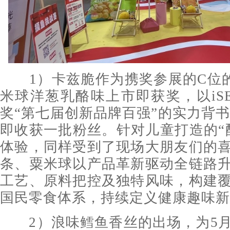
1）卡兹脆作为携奖参展的C位的
米球洋葱乳酪味上市即获奖，以iS
奖“第七届创新品牌百强”的实力背书
即收获一批粉丝。针对儿童打造的“
体验，同样受到了现场大朋友们的
条、粟米球以产品革新驱动全链路
工艺、原料把控及独特风味，构建
国民零食体系，持续定义健康趣味新
2）浪味鳕鱼香丝的出场，为5月