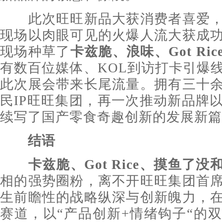
此次旺旺新品大获消费者喜爱，
现场以肉眼可见的火爆人流大获成
现场种草了
卡兹脆、浪味、G
ot Ric
有数百位媒体、KOL到访打卡引爆
此次展会带来长尾流量。拥有三十
民IP旺旺集团，再一次推动新品牌
续写了国产零食奇趣创新的发展新篇
结语
卡兹脆、
G
ot Rice
、摸鱼了没
相的强势圈粉，离不开旺旺集团首
生前瞻性的战略纵深与创新魄力，
赛道，以“产品创新+情绪钩子“的