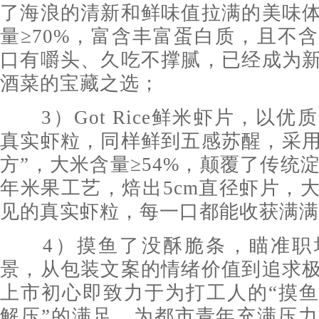
了海浪的清新和鲜味值拉满的美味
量≥70%，富含丰富蛋白质，且不
口有嚼头、久吃不撑腻，已经成为
酒菜的宝藏之选；
3）Got Rice鲜米虾片，以优
真实虾粒，同样鲜到五感苏醒，采用
方”，大米含量≥54%，颠覆了传统
年米果工艺，焙出5cm直径虾片，
见的真实虾粒，每一口都能收获满满
4）摸鱼了没酥脆条，瞄准职
景，从包装文案的情绪价值到追求
上市初心即致力于为打工人的“摸鱼
解压”的满足，为都市青年充满压